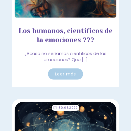
Los humanos, científicos de
la emociones ???
¿Acaso no seríamos científicos de las
emociones? Que […]
Leer más
30.06.2022