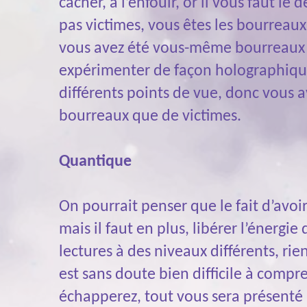
cacher, à l’enfouir, or il vous faut le 
pas victimes, vous êtes les bourreaux
vous avez été vous-même bourreaux a
expérimenter de façon holographique,
différents points de vue, donc vous 
bourreaux que de victimes.
Quantique
On pourrait penser que le fait d’avoir
mais il faut en plus, libérer l’énerg
lectures à des niveaux différents, rie
est sans doute bien difficile à compr
échapperez, tout vous sera présenté