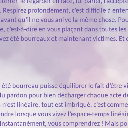
déterrer, le regarder en face, lui parler, l’acce
. Respirez profondément, c’est difficile à ente
vant qu’il ne vous arrive la même chose. Pour
 c’est-à-dire en vous plaçant dans toutes les
avez été bourreaux et maintenant victimes. Et
 été bourreau puisse équilibrer le fait d’être vi
ie du pardon pour bien décharger chaque acte de
n n’est linéaire, tout est imbriqué, c’est comm
endre lorsque vous vivez l’espace-temps linéai
 instantanément, vous comprendrez ! Mais po