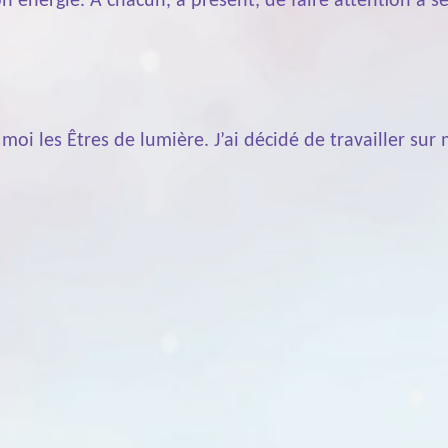
 énergie. A chacun, à présent, de faire attention à se
 moi les Êtres de lumière. J’ai décidé de travailler sur