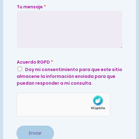
E
Tu mensaje
*
-
m
a
i
l
E
-
m
a
i
Acuerdo RGPD
*
l
Doy mi consentimiento para que este sitio
E
-
almacene la información enviada para que
m
puedan responder a mi consulta.
a
i
l
Enviar